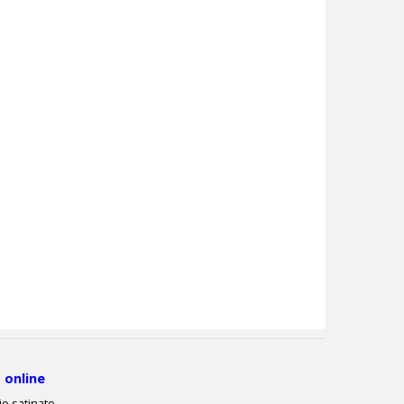
 online
nio satinato